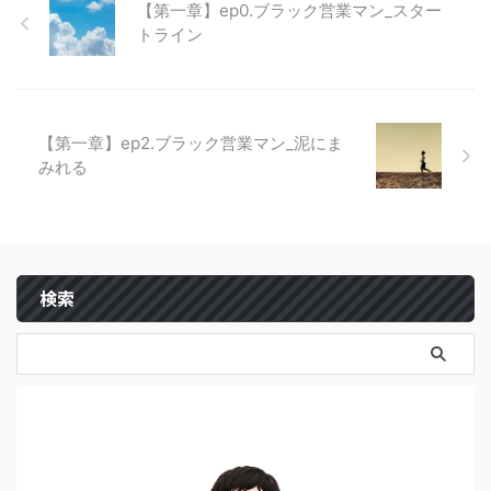
【第一章】ep0.ブラック営業マン_スター
トライン
【第一章】ep2.ブラック営業マン_泥にま
みれる
検索